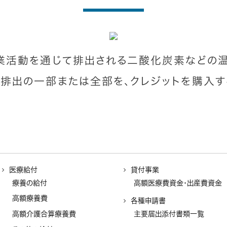
企業活動を通じて排出される二酸化炭素などの
い排出の一部または全部を、クレジットを購入す
医療給付
貸付事業
療養の給付
高額医療費資金・出産費資金
高額療養費
各種申請書
高額介護合算療養費
主要届出添付書類一覧