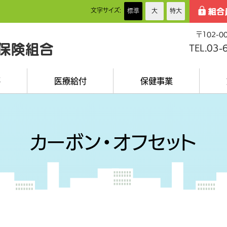
文字サイズ:
標準
大
特大
〒102-
保険組合
TEL.03-
要
医療給付
保健事業
カーボン・オフセット